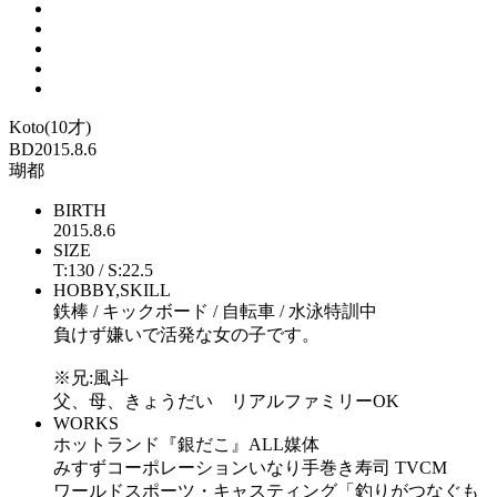
Koto(10才)
BD2015.8.6
瑚都
BIRTH
2015.8.6
SIZE
T:130 / S:22.5
HOBBY,SKILL
鉄棒 / キックボード / 自転車 / 水泳特訓中
負けず嫌いで活発な女の子です。
※兄:風斗
父、母、きょうだい リアルファミリーOK
WORKS
ホットランド『銀だこ』ALL媒体
みすずコーポレーションいなり手巻き寿司 TVCM
ワールドスポーツ・キャスティング「釣りがつなぐも