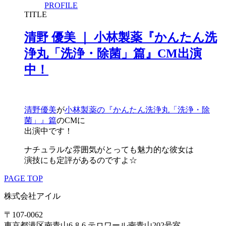
PROFILE
TITLE
清野 優美 ｜ 小林製薬『かんたん洗
浄丸「洗浄・除菌」篇』CM出演
中！
清野優美
が
小林製薬の『かんたん洗浄丸「洗浄・除
菌」』篇
のCMに
出演中です！
ナチュラルな雰囲気がとっても魅力的な彼女は
演技にも定評があるのですよ☆
PAGE TOP
株式会社
アイル
〒107-0062
東京都港区南青山6-8-6 テロワール南青山202号室