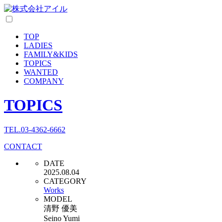
TOP
LADIES
FAMILY
&
KIDS
TOPICS
WANTED
COMPANY
TOPICS
TEL.03-4362-6662
CONTACT
DATE
2025.08.04
CATEGORY
Works
MODEL
清野 優美
Seino Yumi