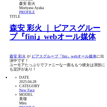
森安 彩火
Moriyasu Ayaka
PROFILE
TITLE
森安 彩火 ｜ ピアスグルー
プ『fini』webオール媒体
森安 彩火
が
ピアスグループ『fini』webオール媒体
に出
演中です！
ユーモアたっぷりでファニーな一面ももつ彼女は演技に
も定評があり！
DATE
2025.04.28
CATEGORY
New Face
MODEL
美瑠
Miru