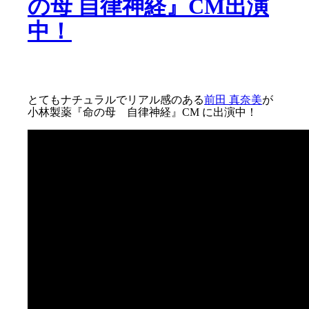
の母 自律神経』CM出演
中！
とてもナチュラルでリアル感のある
前田 真奈美
が
小林製薬『命の母 自律神経』CM に出演中！