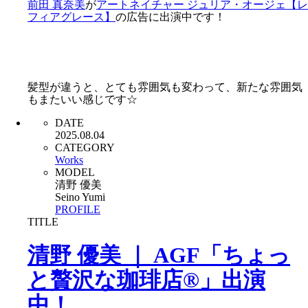
前田 真奈美
が
アートネイチャー ジュリア・オージェ【レ
フィアグレース】
の広告に出演中です！
髪型が違うと、とても雰囲気も変わって、新たな雰囲気
もまたいい感じです☆
DATE
2025.08.04
CATEGORY
Works
MODEL
清野 優美
Seino Yumi
PROFILE
TITLE
清野 優美 ｜ AGF「ちょっ
と贅沢な珈琲店®」出演
中！