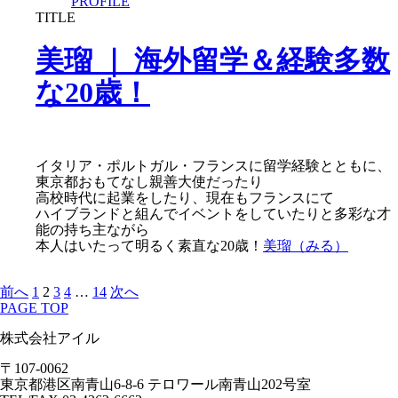
PROFILE
TITLE
美瑠 ｜ 海外留学＆経験多数
な20歳！
イタリア・ポルトガル・フランスに留学経験とともに、
東京都おもてなし親善大使だったり
高校時代に起業をしたり、現在もフランスにて
ハイブランドと組んでイベントをしていたりと多彩な才
能の持ち主ながら
本人はいたって明るく素直な20歳！
美瑠（みる）
前へ
1
2
3
4
…
14
次へ
PAGE TOP
株式会社
アイル
〒107-0062
東京都港区南青山6-8-6 テロワール南青山202号室