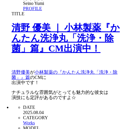
Seino Yumi
PROFILE
TITLE
清野 優美 ｜ 小林製薬『か
んたん洗浄丸「洗浄・除
菌」篇』CM出演中！
清野優美
が
小林製薬の『かんたん洗浄丸「洗浄・除
菌」』篇
のCMに
出演中です！
ナチュラルな雰囲気がとっても魅力的な彼女は
演技にも定評があるのですよ☆
DATE
2025.08.04
CATEGORY
Works
MODEL