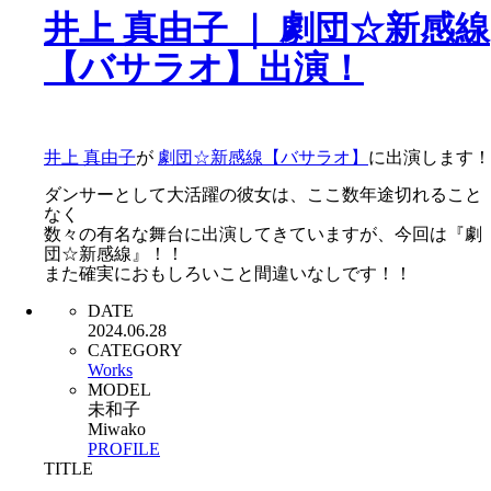
井上 真由子 ｜ 劇団☆新感線
【バサラオ】出演！
井上 真由子
が
劇団☆新感線【バサラオ】
に出演します！
ダンサーとして大活躍の彼女は、ここ数年途切れること
なく
数々の有名な舞台に出演してきていますが、今回は『劇
団☆新感線』！！
また確実におもしろいこと間違いなしです！！
DATE
2024.06.28
CATEGORY
Works
MODEL
未和子
Miwako
PROFILE
TITLE