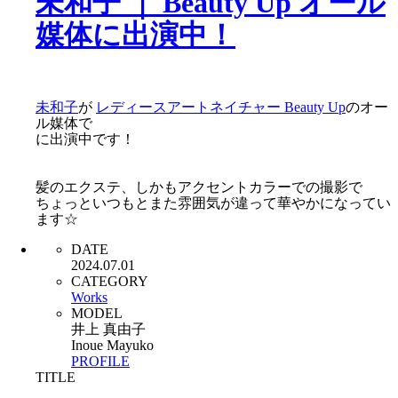
未和子 ｜ Beauty Up オール
媒体に出演中！
未和子
が
レディースアートネイチャー Beauty Up
のオー
ル媒体で
に出演中です！
髪のエクステ、しかもアクセントカラーでの撮影で
ちょっといつもとまた雰囲気が違って華やかになってい
ます☆
DATE
2024.07.01
CATEGORY
Works
MODEL
井上 真由子
Inoue Mayuko
PROFILE
TITLE