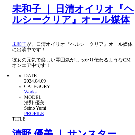
未和子 ｜ 日清オイリオ『ヘ
ルシークリア』オール媒体
未和子
が、日清オイリオ『ヘルシークリア』オール媒体
に出演中です！
彼女の元気で楽しい雰囲気がしっかり伝わるようなCM
オンエア中です！
DATE
2024.04.09
CATEGORY
Works
MODEL
清野 優美
Seino Yumi
PROFILE
TITLE
清野 優美 ｜ サンスター